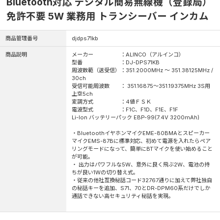
Bluetooth対応 デジタル簡易無線機（登録局）
免許不要 5W 業務用 トランシーバー インカム
商品管理番号
djdps71kb
商品説明
メーカー ：ALINCO（アルインコ）
型番 ：DJ-DPS71KB
周波数範（送受信）：351.2000MHz ～ 351.38125MHz /
30ch
受信可能周波数 ： 351.16875～351.19375MHz 3S用
上空5ch
変調方式 ：4値ＦＳＫ
電波型式 ：F1C、F1D、F1E、F1F
Li-Ion バッテリーパック EBP-99(7.4V 3200mAh)
・BluetoothイヤホンマイクEME-80BMAとスピーカー
マイクEMS-87Bに標準対応、初めて電源を入れたらペア
リングモードになって、簡単にBTマイクを使い始めること
が可能。
・ 出力はパワフルな5W、意外に良く飛ぶ2W、電池の持
ちが良い1Wの切り替え式。
・従来の他社互換秘話コード32767通りに加えて弊社独自
の秘話キーを追加、S71、70とDR-DPM60系だけでしか
通話できない高セキュリティ秘話を実現。