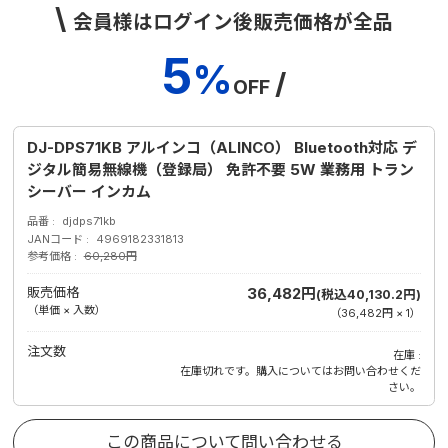
\
会員様はログイン後販売価格が全品
5
%
/
OFF
DJ-DPS71KB アルインコ（ALINCO） Bluetooth対応 デ
ジタル簡易無線機（登録局） 免許不要 5W 業務用 トラン
シーバー インカム
品番
djdps71kb
JANコード
4969182331813
参考価格
60,280円
販売価格
36,482円
(税込40,130.2円)
（単価 × 入数）
（
36,482円
×
1
）
注文数
在庫
在庫切れです。購入についてはお問い合わせくだ
さい。
この商品について問い合わせる