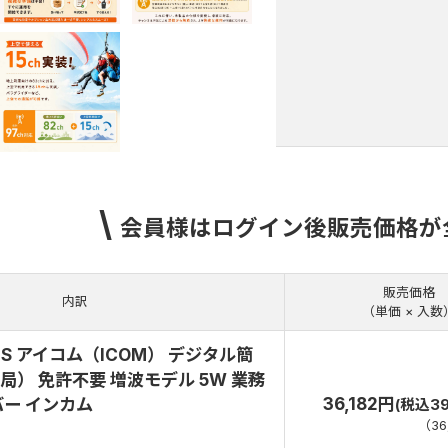
\
会員様はログイン後販売価格が
販売価格
内訳
（単価 × 入数
PLUS アイコム（ICOM） デジタル簡
） 免許不要 増波モデル 5W 業務
36,182円
バー インカム
(税込39
（
36