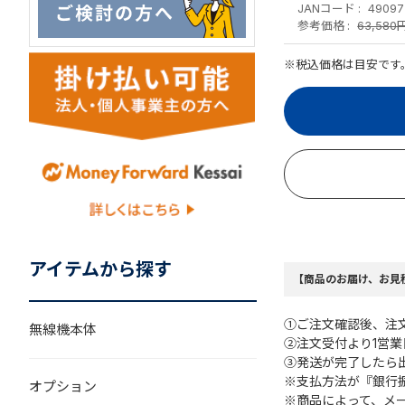
JANコード
49097
参考価格
63,580
※税込価格は目安です
アイテムから探す
【商品のお届け、お見
①ご注文確認後、注
無線機本体
②注文受付より1営
③発送が完了したら
※支払方法が『銀行
オプション
※商品によって、メ