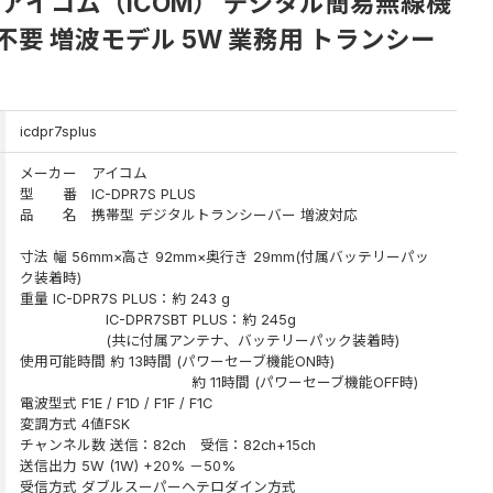
LUS アイコム（ICOM） デジタル簡易無線機
不要 増波モデル 5W 業務用 トランシー
icdpr7splus
メーカー アイコム
型 番 IC-DPR7S PLUS
品 名 携帯型 デジタルトランシーバー 増波対応
寸法 幅 56mm×高さ 92mm×奥行き 29mm(付属バッテリーパッ
ク装着時)
重量 IC-DPR7S PLUS：約 243 g
IC-DPR7SBT PLUS：約 245g
(共に付属アンテナ、バッテリーパック装着時)
使用可能時間 約 13時間 (パワーセーブ機能ON時)
約 11時間 (パワーセーブ機能OFF時)
電波型式 F1E / F1D / F1F / F1C
変調方式 4値FSK
チャンネル数 送信：82ch 受信：82ch+15ch
送信出力 5W (1W) +20% －50%
受信方式 ダブルスーパーヘテロダイン方式