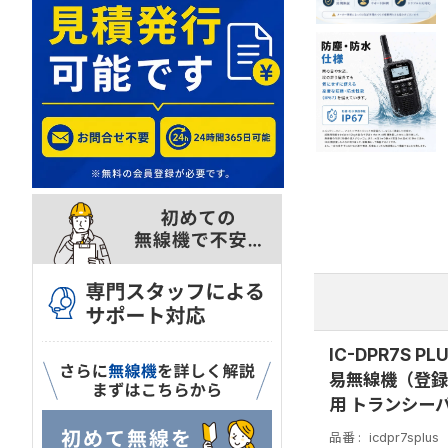
IC-DPR7S 
易無線機（登録局
用 トランシー
品番
icdpr7splus