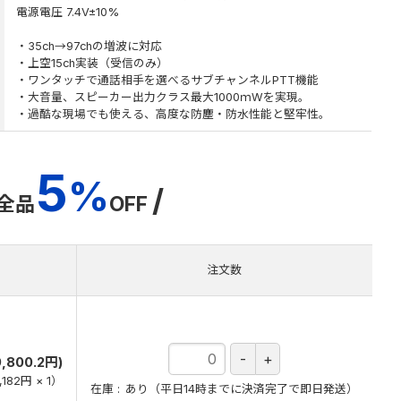
電源電圧 7.4V±10%
・35ch→97chの増波に対応
・上空15ch実装（受信のみ）
・ワンタッチで通話相手を選べるサブチャンネルPTT機能
・大音量、スピーカー出力クラス最大1000ｍWを実現。
・過酷な現場でも使える、高度な防塵・防水性能と堅牢性。
5
%
/
全品
OFF
注文数
）
,800.2円)
,182円
×
1
）
在庫
あり（平日14時までに決済完了で即日発送）