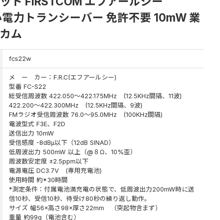
セット FIRSTCOM エフアールシー
定小電力トランシーバー 免許不要 10mW 業
ンカム
fcs22w
メ ー カー：F.R.C(エフアールシー)
型番 FC-S22
総受信周波数 422.050～422.175MHz (12.5KHz間隔、11波)
422.200～422.300MHz (12.5KHz間隔、9波)
FMラジオ受信周波数 76.0～95.0MHz (100KHz間隔)
電波型式 F3E、F2D
送信出力 10mW
受信感度 -8dBμ以下（12dB SINAD）
低周波出力 500mW 以上（@８Ω、10%歪）
周波数安定度 ±2.5ppm以下
電源電圧 DC3.7V (専用充電池)
使用時間 約*30時間
*測定条件：付属電池満充電の状態で、低周波出力200mW時に送
信10秒、受信10秒、待受け80秒の繰り返し動作。
サイズ 幅56×高さ98×厚さ22mm （突起物含まず）
重量 約99g（電池含む）