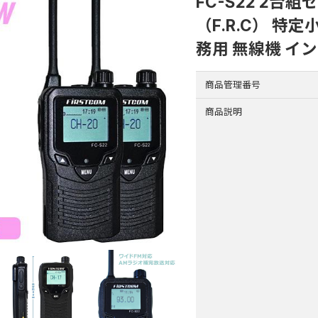
FC-S22 2台組
（F.R.C） 特
務用 無線機 イ
商品管理番号
商品説明