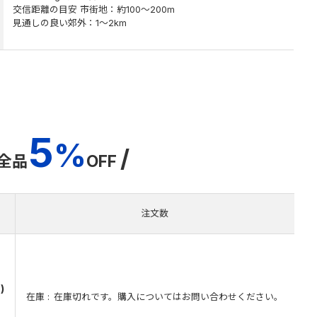
交信距離の目安 市街地：約100～200m
見通しの良い郊外：1～2km
5
%
/
全品
OFF
注文数
)
在庫
在庫切れです。購入についてはお問い合わせください。
）