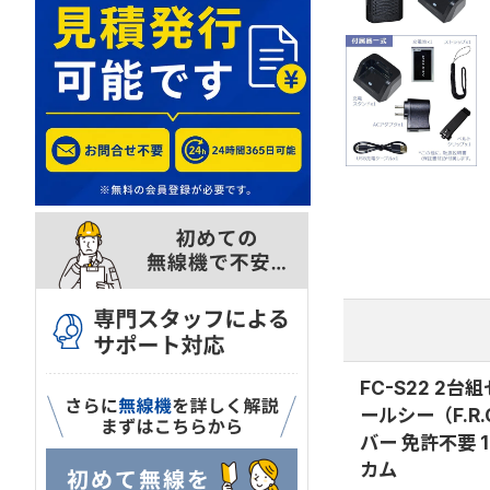
FC-S22 2台
ールシー（F.R
バー 免許不要 
カム