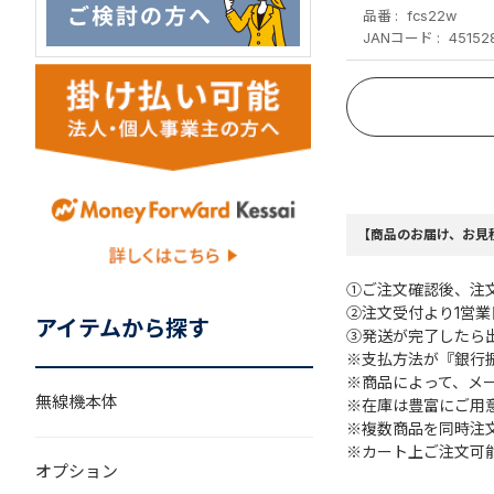
品番
fcs22w
JANコード
45152
【商品のお届け、お見
①ご注文確認後、注
②注文受付より1営
アイテムから探す
③発送が完了したら
※支払方法が『銀行
※商品によって、メ
無線機本体
※在庫は豊富にご用
※複数商品を同時注
※カート上ご注文可
オプション