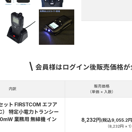
\
会員様はログイン後販売価格が
販売価格
内訳
（単価 × 入数）
組セット FIRSTCOM エフア
.C） 特定小電力トランシー
10mW 業務用 無線機 イン
8,232円
(税込9,055.2円
（
8,232円
×
1