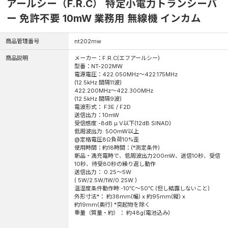
アールシー（F.R.C） 特定小電力トランシーバ
ー 免許不要 10mW 業務用 無線機 インカム
商品管理番号
nt202mw
商品説明
メーカー：F.R.C(エフアールシー)
型番：NT-202MW
電源電圧：422.050MHz～422.175MHz
(12.5kHz 間隔11波)
422.200MHz～422.300MHz
(12.5kHz 間隔9波)
電波形式： F3E / F2D
送信出力：10mW
受信感度:-8dB μ V以下(12dB SINAD)
低周波出力: 500mW以上
@定格電圧8Ω負荷10%歪
使用時間：約18時間：(*測定条件)
新品・満充電時で、低周波出力200mW、送信10秒、受信
10秒、待受80秒の繰り返し動作
送信出力： 0.25～5W
( 5W/2.5W/1W/0.25W )
温湿度条件動作時:-10℃～50℃ (但し結露しないこと)
外形寸法*： 約38mm(幅) x 約95mm(縦) x
約19mm(奥行) *突起物を除く
重量（質量・約）： 約48g(電池込み)