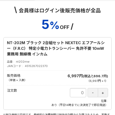
\
会員様はログイン後販売価格が全品
5
%
/
OFF
NT-202M ブラック 2台組セット NEXTEC エフアールシ
ー（F.R.C） 特定小電力トランシーバー 免許不要 10mW
業務用 無線機 インカム
品番
nt202mw
JANコード
4515287022370
販売価格
6,997円
(税込7,696.7円)
（単価 × 入数）
（
6,997円
×
1
）
注文数
在庫
あり（平日14時までに決済完了で即日発送）
※税込価格は目安です。最終的な消費税額は税抜合計額から計算されるため、変動す