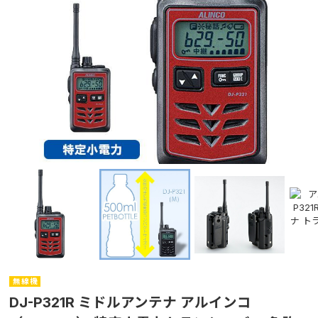
無 線 機
DJ-P321R ミドルアンテナ アルインコ