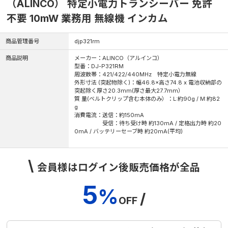
（ALINCO） 特定小電力トランシーバー 免許
不要 10mW 業務用 無線機 インカム
商品管理番号
djp321rm
商品説明
メーカー：ALINCO（アルインコ）
型番：DJ-P321RM
周波数帯：421/422/440MHz 特定小電力無線
外形寸法 (突起物除く)：幅46.8×高さ74.8 x 電池収納部の
突起除く厚さ20.3mm(厚さ最大27.7mm）
質 量(ベルトクリップ含む本体のみ）：L:約90g / M:約82
g
消費電流：送信：約150mA
受信：待ち受け時 約130mA / 定格出力時 約20
0mA / バッテリーセーブ時 約20mA(平均)
\
会員様はログイン後販売価格が全品
5
%
/
OFF