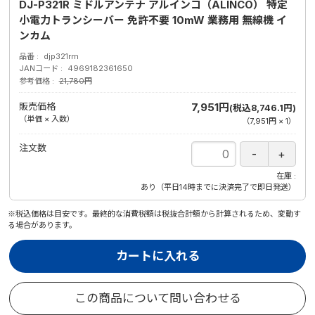
DJ-P321R ミドルアンテナ アルインコ（ALINCO） 特定
小電力トランシーバー 免許不要 10mW 業務用 無線機 イ
ンカム
品番
djp321rm
JANコード
4969182361650
参考価格
21,780円
販売価格
7,951円
(税込8,746.1円)
（単価 × 入数）
（
7,951円
×
1
）
注文数
在庫
あり（平日14時までに決済完了で即日発送）
※税込価格は目安です。最終的な消費税額は税抜合計額から計算されるため、変動す
る場合があります。
カートに入れる
この商品について問い合わせる