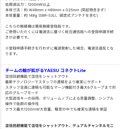
低周波出力：1200mW以上
本体寸法：約 W48mm x H89mm x D25mm (突起物含まず）
本体重量：約 148g (SBR-53LI、固定式アンテナを含む)
こちらの無線機は簡易無線登録局です。
ご使用いただくには電波法に基づく総合通信局への登録申請手続
きが必要です。
※登録申請手続きを行わずに電波発射した場合、電波法違反とな
ります。
チームの輪が拡がるYAESU コネクトLite
混信回避機能で混信をシャットアウト
最新テクノロジーでスタッフの連絡をより確実にサポート
スタッフ全員に連絡も可能なマージ機能付き最大6グループまで対
応のグループモード
大型送信キーの採用、ボリュームノブによる音量調整、シンプル
操作で抜群の操作性
クラス最大1200ｍW大音量、騒音の中でも確実な連絡を保証
混信回避機能で混信をシャットアウト、デュアルチャンネルモニ