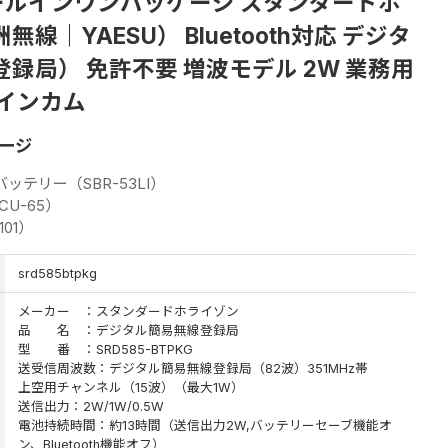
T オールインワンパッケージ スタンダードホ
線｜YAESU） Bluetooth対応 デジタ
録局） 免許不要 増波モデル 2W 業務用
 インカム
ージ
テリー（SBR-53LI）
CU-65）
01）
srd585btpkg
メーカー ：スタンダードホライゾン
品 名 ：デジタル簡易無線登録局
型 番 ：SRD585-BTPKG
送受信周波数：デジタル簡易無線登録局（82波）351MHz帯
上空用チャンネル（15波）（最大1W）
送信出力：2W/1W/0.5W
電池持続時間：約13時間（送信出力2W,バッテリーセーブ機能オ
ン、Bluetooth機能オフ）