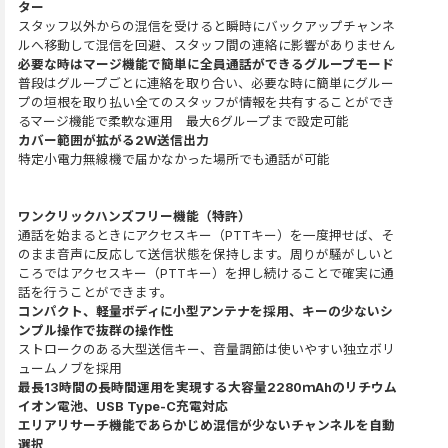
ター
スタッフ以外からの混信を受けると瞬時にバックアップチャンネ
ルへ移動して混信を回避、スタッフ間の連絡に影響がありません
必要な時はマージ機能で簡単に全員通話ができるグループモード
普段はグループごとに連絡を取り合い、必要な時に簡単にグルー
プの垣根を取り払い全てのスタッフが情報を共有することができ
るマージ機能で柔軟な運用 最大6グループまで設定可能
カバー範囲が拡がる2W送信出力
特定小電力無線機で届かなかった場所でも通話が可能
ワンクリックハンズフリー機能（特許）
通話を始まるときにアクセスキー（PTTキー）を一度押せば、そ
のまま音声に反応して送信状態を保持します。周りが騒がしいと
ころではアクセスキー（PTTキー）を押し続けることで確実に通
話を行うことができます。
コンパクト、軽量ボディに小型アンテナを採用、キーの少ないシ
ンプル操作で抜群の操作性
ストロークのある大型送信キー、音量調節は使いやすい独立ボリ
ュームノブを採用
最長13時間の長時間運用を実現する大容量2280ｍAhのリチウム
イオン電池、USB Type-C充電対応
エリアリサーチ機能であらかじめ混信が少ないチャンネルを自動
選択