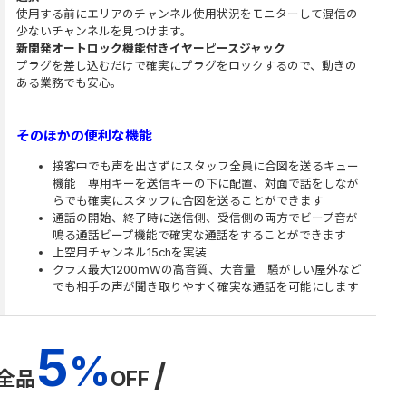
使用する前にエリアのチャンネル使用状況をモニターして混信の
少ないチャンネルを見つけます。
新開発オートロック機能付きイヤーピースジャック
プラグを差し込むだけで確実にプラグをロックするので、動きの
ある業務でも安心。
そのほかの便利な機能
接客中でも声を出さずにスタッフ全員に合図を送るキュー
機能 専用キーを送信キーの下に配置、対面で話をしなが
らでも確実にスタッフに合図を送ることができます
通話の開始、終了時に送信側、受信側の両方でビープ音が
鳴る通話ビープ機能で確実な通話をすることができます
上空用チャンネル15chを実装
クラス最大1200ｍWの高音質、大音量 騒がしい屋外など
でも相手の声が聞き取りやすく確実な通話を可能にします
5
%
/
全品
OFF