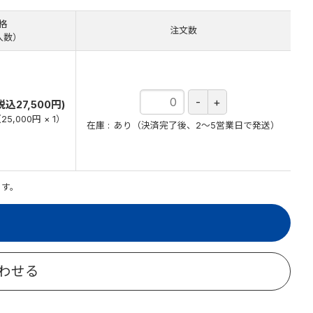
格
注文数
入数）
税込27,500円)
（
25,000円
×
1
）
在庫
あり（決済完了後、2～5営業日で発送）
ます。
わせる