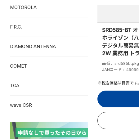
MOTOROLA
F.R.C.
SRD585-B
ホライゾン（八重
デジタル簡易無
DIAMOND ANTENNA
2W 業務用 ト
品番
srd585btpk
COMET
JANコード
49099
※税込価格は目安です
TOA
wave CSR