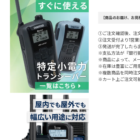
【商品のお届け、お見
①ご注文確認後、注
②注文受付より1営
③発送が完了したら
※支払方法が『銀行
※商品によって、メ
※在庫は豊富にご用
※複数商品を同時注
※カート上ご注文可