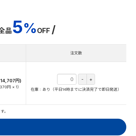
5
%
/
全品
OFF
注文数
）
14,707円)
,370円
×
1
）
在庫
あり（平日14時までに決済完了で即日発送）
ます。