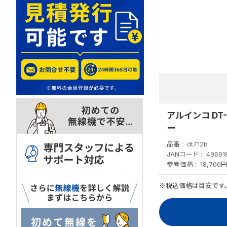
アルインコ DT-
ー
品番
dt712b
JANコード
49691
参考価格
18,700
※税込価格は目安です