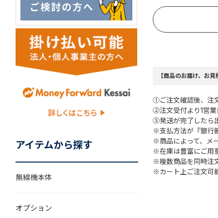
【商品のお届け、お見
①ご注文確認後、注
②注文受付より1営
③発送が完了したら
※支払方法が『銀行
※商品によって、メ
アイテムから探す
※在庫は豊富にご用
※複数商品を同時注
※カート上ご注文可
無線機本体
オプション