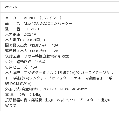
dt712b
メーカー：ALINCO（アルインコ）
品 名：Max 13A DCDCコンバーター
型 番：DT-712B
入力電圧：DC24V
出力電圧DC13.8V(固定)
間欠最大出力（13.8V時）：13A
連続最大出力（13.8V時）：12A
保護回路：フの字特性自動電流制限式
保護回路動作点：14A以上
使用ヒューズ：15A
出力系統：ネジ式ターミナル：1系統(13A)/シガーライターソケッ
ト：1系統(3A)ワンタッチプッシュターミナル：-/背面端子：1系
統(DC13.8V/1A)
外形寸法(突起物除く) W×H×D：140×65×195mm
重 量 （約）：1.4kg
接続機器の例：無線機: 出力35Wまでパワーブースター : 出力60
Wまで