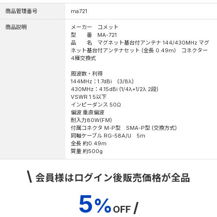
商品管理番号
ma721
商品説明
メーカー コメット
型 番 MA-721
品 名 マグネット基台付アンテナ 144/430MHz マグ
ネット基台付アンテナセット (全長 0.49m) コネクター
4種交換式
周波数・利得
144MHz：1.7dBi (3/8λ)
430MHz：4.15dBi (1/4λ+1/2λ 2段)
VSWR 1.5以下
インピーダンス 50Ω
偏波 垂直偏波
耐入力80W(FM)
付属コネクタ M-P型 SMA-P型 (交換方式)
同軸ケーブル RG-58A/U 5m
全長 約0.49m
質量 約500g
\
会員様はログイン後販売価格が全品
5
%
/
OFF