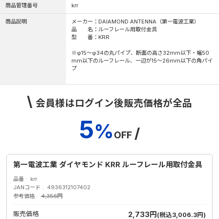
商品管理番号
krr
商品説明
メーカー：DAIAMOND ANTENNA（第一電波工業）
品 名：ルーフレール用取付金具
型 番：KRR
※φ15～φ34の丸パイプ、断面の高さ32mm以下・幅50
mm以下のルーフレール、一辺が15～26mm以下の角パイ
プ
\
会員様はログイン後販売価格が全品
5
%
/
OFF
第一電波工業 ダイヤモンド KRR ルーフレール用取付金具
品番
krr
JANコード
4936312107402
参考価格
4,356円
販売価格
2,733円
(税込3,006.3円)