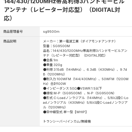
144/430/1200MHz帯高利得3バンドモービル
アンテナ（レピーター対応型）（DIGITAL対
応）
商品管理番号
sg9500m
商品説明
メーカー：第一電波工業（ダイアモンドアンテナ）
型番：SG9500M
品名：144/430/1200MHz帯高利得3バンドモービルアン
テナ（レピーター対応型）（DIGITAL対応）
●全長:1m
●重量:320g
●利得:3.15dB（144MHz）、6.3dB（430MHz）、9.7d
B（1200MHz）
●耐入力:100WFM（144/430MHz）、50WFM（1200M
Hz）合計100W
●インピーダンス:50Ω●VSWR:1.5以下
●接栓:M-P（SG9500M）、N-P（SG9500N）
●形式:C-Loadノンラジアル（144MHz）、5/8λ2段C-Lo
adノンラジアル（430MHz）5/8λ5段C-Loadノンラジア
ル（1200MHz）
●空中線型式:単一型【WHIP】
トランシーバー/インカム/無線機