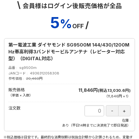
\
会員様はログイン後販売価格が全品
5
%
/
OFF
第一電波工業 ダイヤモンド SG9500M 144/430/1200M
Hz帯高利得3バンドモービルアンテナ（レピーター対応
型）（DIGITAL対応）
品番
sg9500m
JANコード
4936312058308
参考価格
20,460円
販売価格
11,846円
(税込13,030.6円)
（単価 × 入数）
（
11,846円
×
1
）
注文数
在庫
あり（平日14時までに決済完了で即日発送）
※税込価格は目安です。最終的な消費税額は税抜合計額から計算されるため、変動す