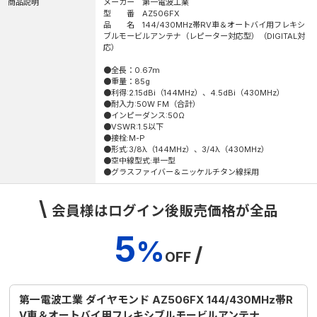
商品説明
メーカー 第一電波工業
型 番 AZ506FX
品 名 144/430MHz帯RV車＆オートバイ用フレキシ
ブルモービルアンテナ（レピーター対応型）（DIGITAL対
応）
●全長：0.67m
●重量：85g
●利得:2.15dBi（144MHz）、4.5dBi（430MHz）
●耐入力:50W FM（合計）
●インピーダンス:50Ω
●VSWR:1.5以下
●接栓:M-P
●形式:3/8λ（144MHz）、3/4λ（430MHz）
●空中線型式:単一型
●グラスファイバー＆ニッケルチタン線採用
\
会員様はログイン後販売価格が全品
5
%
/
OFF
第一電波工業 ダイヤモンド AZ506FX 144/430MHz帯R
V車＆オートバイ用フレキシブルモービルアンテナ