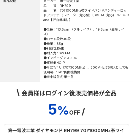
商品説明
メーカー 第一電波工業
型 番 RH799
品 名 70?1000MHz帯ワイドバンドハンディーロッ
ドアンテナ（レピーター対応型）(DIGITAL対応) WIDE B
and【折曲機構付】
●全長：113.5cm （フルサイズ）、19.5cm（最短サイ
ズ）
●ロッド段数:10段
●重量：65g
●利得:2.15dB
●耐入力:10W FM
●インピーダンス:50Ω
●接栓:BNC-P
●形式:1/4λ（70?300MHz）、300MHzは5/8λとしても
使用可、180°折曲機構付
●空中線型式:単一型
\
会員様はログイン後販売価格が全品
5
%
/
OFF
第一電波工業 ダイヤモンド RH799 70?1000MHz帯ワイ