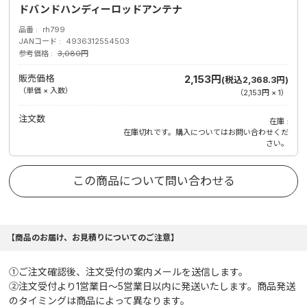
ドバンドハンディーロッドアンテナ
品番
rh799
JANコード
4936312554503
参考価格
3,080円
販売価格
2,153円
(税込2,368.3円)
（単価 × 入数）
（
2,153円
×
1
）
注文数
在庫
在庫切れです。購入についてはお問い合わせくだ
さい。
この商品について問い合わせる
【商品のお届け、お見積りについてのご注意】
①ご注文確認後、注文受付の案内メールを送信します。
②注文受付より1営業日～5営業日以内に発送いたします。商品発送
のタイミングは商品によって異なります。