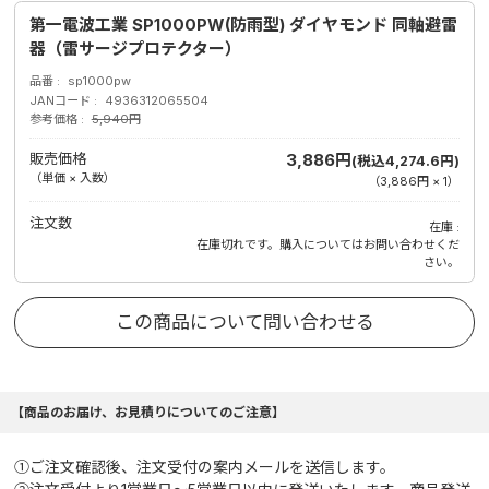
第一電波工業 SP1000PW(防雨型) ダイヤモンド 同軸避雷
器（雷サージプロテクター）
品番
sp1000pw
JANコード
4936312065504
参考価格
5,940円
販売価格
3,886円
(税込4,274.6円)
（単価 × 入数）
（
3,886円
×
1
）
注文数
在庫
在庫切れです。購入についてはお問い合わせくだ
さい。
この商品について問い合わせる
【商品のお届け、お見積りについてのご注意】
①ご注文確認後、注文受付の案内メールを送信します。