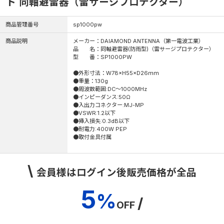
ド 同軸避雷器（雷サージプロテクター）
商品管理番号
sp1000pw
商品説明
メーカー：DAIAMOND ANTENNA（第一電波工業）
品 名：同軸避雷器(防雨型)（雷サージプロテクター）
型 番：SP1000PW
●外形寸法：W78×H55×D26ｍｍ
●重量：130g
●周波数範囲:DC～1000MHz
●インピーダンス:50Ω
●入出力コネクター:MJ-MP
●VSWR:1.2以下
●挿入損失:0.3dB以下
●耐電力:400W PEP
●取付金具付属
\
会員様はログイン後販売価格が全品
5
%
/
OFF