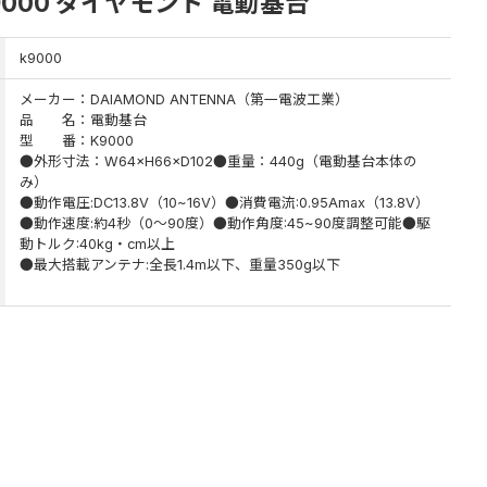
000 ダイヤモンド 電動基台
k9000
メーカー：DAIAMOND ANTENNA（第一電波工業）
品 名：電動基台
型 番：K9000
●外形寸法：W64×H66×D102●重量：440g（電動基台本体の
み）
●動作電圧:DC13.8V（10~16V）●消費電流:0.95Amax（13.8V）
●動作速度:約4秒（0～90度）●動作角度:45~90度調整可能●駆
動トルク:40kg・cm以上
●最大搭載アンテナ:全長1.4m以下、重量350g以下