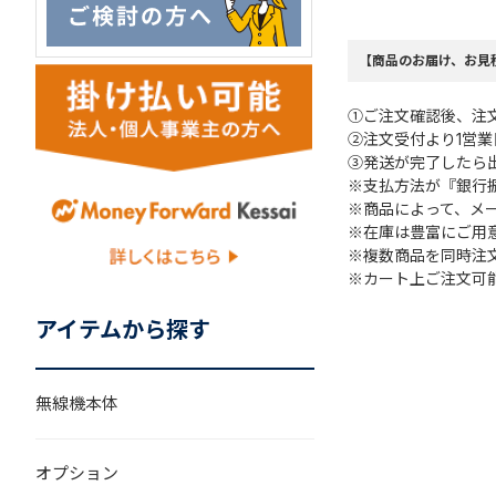
【商品のお届け、お見
①ご注文確認後、注
②注文受付より1営
③発送が完了したら
※支払方法が『銀行
※商品によって、メ
※在庫は豊富にご用
※複数商品を同時注
※カート上ご注文可
アイテムから探す
無線機本体
オプション