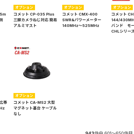
オプション
オプション
オプション
.5m
コメット CP-035 Plus
コメット CMX-400
コメット CHL
側
三脚カメラねじ対応 簡易
SWR&パワーメーター
144/430M
アルミマスト
140MHz～525MHz
バンド モ
CHLシリー
オプション
 広帯
コメット CA-MS2 大型
Hz
マグネット基台 ケーブル
なし
943
件中 601〜650件目