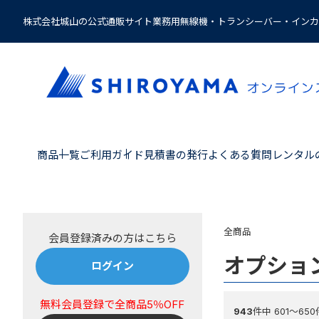
株式会社城山の公式通販サイト業務用無線機・トランシーバー・インカ
商品一覧
ご利用ガイド
見積書の発行
よくある質問
レンタル
全商品
オプショ
ログイン
943
件中 601〜65