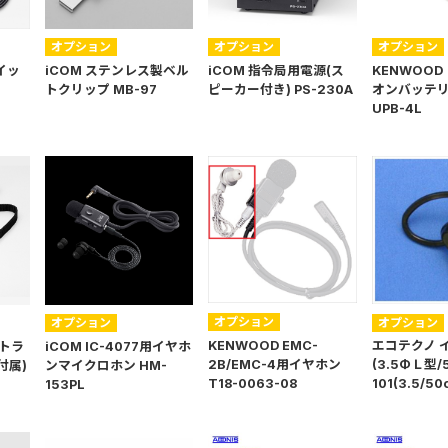
オプション
オプション
オプション
スイッ
iCOM ステンレス製ベル
iCOM 指令局用電源(ス
KENWOOD
トクリップ MB-97
ピーカー付き) PS-230A
オンバッテ
UPB-4L
オプション
オプション
オプション
KENWOOD EMC-
エコテクノ 
ストラ
iCOM IC-4077用イヤホ
2B/EMC-4用イヤホン
(3.5ΦＬ型/5
付属)
ンマイクロホン HM-
T18-0063-08
101(3.5/50
153PL