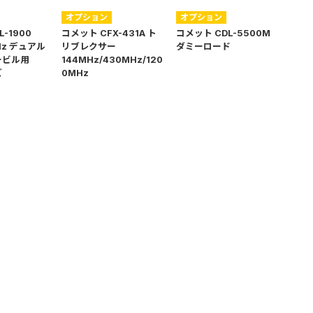
オプション
オプション
-1900
コメット CFX-431A ト
コメット CDL-5500M
Hz デュアル
リブレクサー
ダミーロード
ービル用
144MHz/430MHz/120
ズ
0MHz