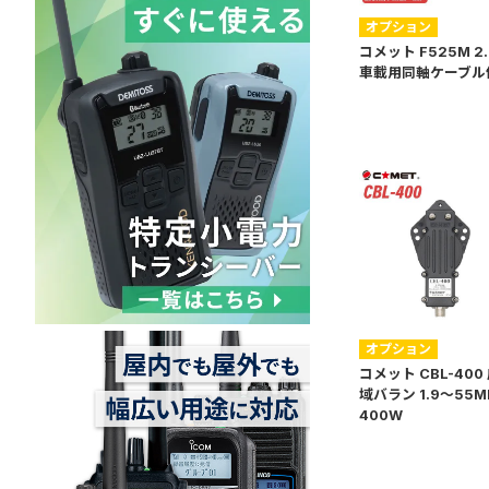
オプション
コメット F525M 2
車載用同軸ケーブル
オプション
コメット CBL-400
域バラン 1.9～55M
400W