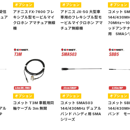
オプション
オプション
オプション
送受信
アドニス FX-7600 フレ
アドニス JX-5G 大型車
コメット SM
チュア
キシブル型モービルマイ
専用のフレキシブル型モ
144/430M
クロホン アマチュア無線
ービルマイクロホン アマ
70MHz～10
機
チュア無線機
ッドアンテ
用 SMAシ
オプション
オプション
オプション
コメット T3M 車載用同
コメット SMA503
コメット SB
ュアル
軸ケーブル 3m 無関
144/430MHz デュアル
144/430M
P
バンド ハンディ用 SMA
バンド モ
シリーズ