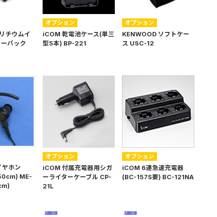
オプション
オプション
 リチウムイ
iCOM 乾電池ケース(単三
KENWOOD ソフトケー
リーパック
型5本) BP-221
ス USC-12
オプション
オプション
イヤホン
iCOM 付属充電器用シガ
iCOM 6連急速充電器
0cm) ME-
ーライターケーブル CP-
(BC-157S要) BC-121NA
cm)
21L