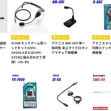
オプション
オプション
オプション
式通話
iCOM ネックアーム型ヘ
アドニス AM-UD1 単一
アドニス D-
ケー
ッドセット(OPC-
指向性 卓上マイクロホン
切換スイッチ
2006LSまたはOPC-
アマチュア無線機
無線機
2328と組み合わせて使
用） HS-95