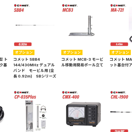
オプション
オプション
オプション
型 ト
コメット SBB4
コメット MCB-3 モービ
コメット MA
ク基
144/430MHz デュアル
ル移動用簡易ポール立て
ット基台付
バンド モービル用 (全
長 0.92m) SBシリーズ